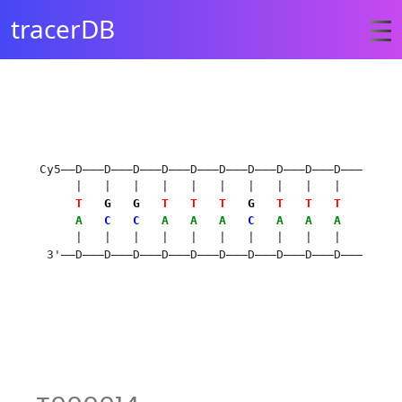
tracerDB
Cy5——D———D———D———D———D———D———D———D———D———D———D———D
| | | | | | | | | | |
T
G
G
T
T
T
G
T
T
T
T
G
A
C
C
A
A
A
C
A
A
A
A
C
| | | | | | | | | | |
3'——D———D———D———D———D———D———D———D———D———D———D———D