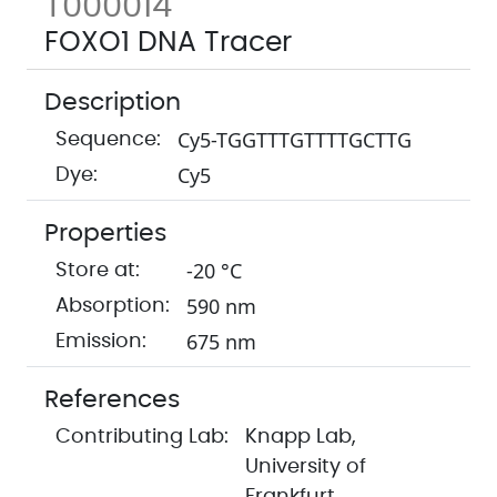
T000014
FOXO1 DNA Tracer
Description
Cy5-TGGTTTGTTTTGCTTG
Sequence:
Cy5
Dye:
Properties
-20 °C
Store at:
590 nm
Absorption:
675 nm
Emission:
References
Contributing Lab:
Knapp Lab,
University of