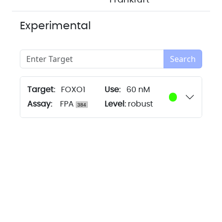
Frankfurt
Experimental
Search
Target:
FOXO1
60 nM
Assay:
FPA
Level:
robust